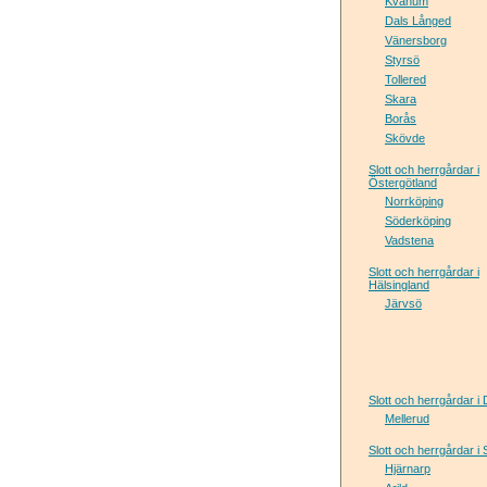
Kvänum
Dals Långed
Vänersborg
Styrsö
Tollered
Skara
Borås
Skövde
Slott och herrgårdar i
Östergötland
Norrköping
Söderköping
Vadstena
Slott och herrgårdar i
Hälsingland
Järvsö
Slott och herrgårdar i
Mellerud
Slott och herrgårdar i
Hjärnarp