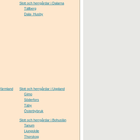
Slott och herrgårdar i Dalarna
Tällberg
Dala- Husby
 Värmland
Slott och herrgårdar i Uppland
Gimo
Söderfors
Täby
Österbybruk
Slott och herrgårdar i Bohuslän
Tanum
Ljungskile
Thorskog