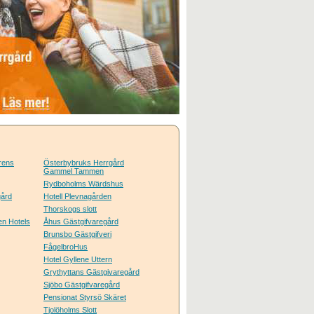
erens
Österbybruks Herrgård
Gammel Tammen
Rydboholms Wärdshus
gård
Hotell Plevnagården
Thorskogs slott
n Hotels
Åhus Gästgifvaregård
Brunsbo Gästgifveri
FågelbroHus
Hotel Gyllene Uttern
Grythyttans Gästgivaregård
Sjöbo Gästgifvaregård
Pensionat Styrsö Skäret
Tjolöholms Slott