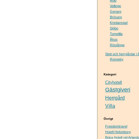
Arild
Vellinge
Genarp
Brösarp
Kristianstad
Sjöbo
Tomelilla
Åhus
Röstånga
Slott och herrgårdar i 
Ronneby
Kategori
Cityhotell
Gästgiveri
Herrgård
Villa
Övrigt
Freedomtravel
Hotell Helsinborg
Boka Hotell vid Arland