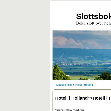
Slottsbo
Boka slott över hel
Slottsbokning
»
Hotell i Holland
Hotell i Holland
">
Hotell i 
Spara / dela med dig