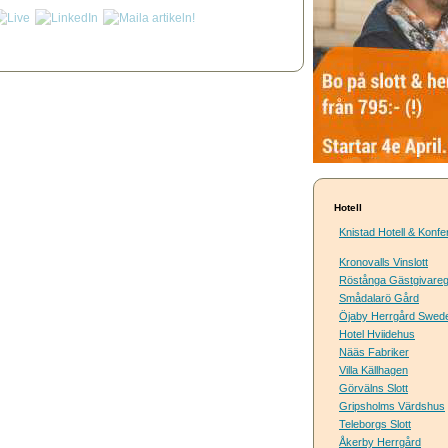
Hotell
Knistad Hotell & Konf
Kronovalls Vinslott
Röstånga Gästgivare
Smådalarö Gård
Öjaby Herrgård Swede
Hotel Hviidehus
Nääs Fabriker
Villa Källhagen
Görvälns Slott
Gripsholms Värdshus
Teleborgs Slott
Åkerby Herrgård