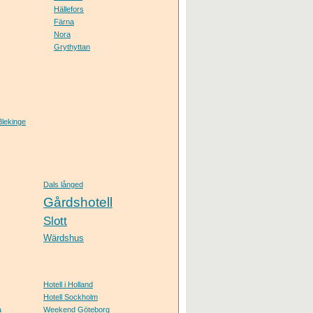
Hällefors
Färna
Nora
Grythyttan
Blekinge
Dals långed
Gårdshotell
Slott
Wärdshus
Hotell i Holland
Hotell Sockholm
a
Weekend Göteborg