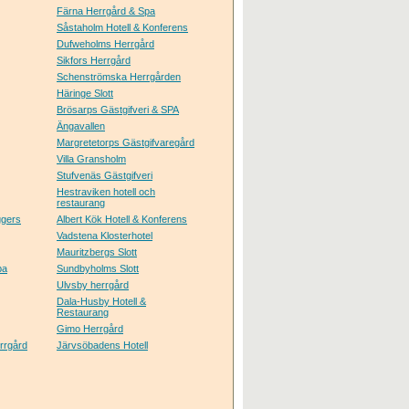
Färna Herrgård & Spa
Såstaholm Hotell & Konferens
Dufweholms Herrgård
Sikfors Herrgård
Schenströmska Herrgården
Häringe Slott
Brösarps Gästgifveri & SPA
Ängavallen
Margretetorps Gästgifvaregård
Villa Gransholm
Stufvenäs Gästgifveri
Hestraviken hotell och
restaurang
ggers
Albert Kök Hotell & Konferens
Vadstena Klosterhotel
Mauritzbergs Slott
pa
Sundbyholms Slott
Ulvsby herrgård
Dala-Husby Hotell &
Restaurang
Gimo Herrgård
rrgård
Järvsöbadens Hotell