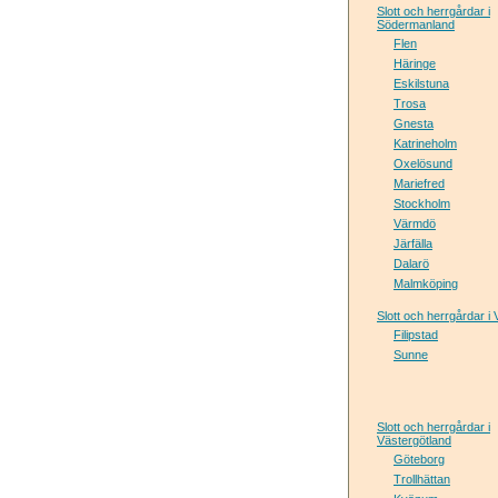
Slott och herrgårdar i
Södermanland
Flen
Häringe
Eskilstuna
Trosa
Gnesta
Katrineholm
Oxelösund
Mariefred
Stockholm
Värmdö
Järfälla
Dalarö
Malmköping
Slott och herrgårdar i
Filipstad
Sunne
Slott och herrgårdar i
Västergötland
Göteborg
Trollhättan