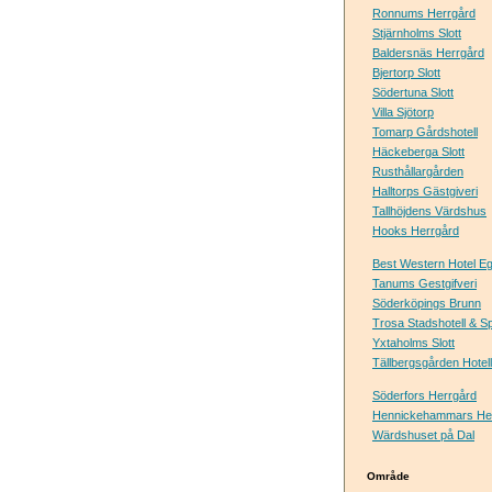
Ronnums Herrgård
Stjärnholms Slott
Baldersnäs Herrgård
Bjertorp Slott
Södertuna Slott
Villa Sjötorp
Tomarp Gårdshotell
Häckeberga Slott
Rusthållargården
Halltorps Gästgiveri
Tallhöjdens Värdshus
Hooks Herrgård
Best Western Hotel E
Tanums Gestgifveri
Söderköpings Brunn
Trosa Stadshotell & S
Yxtaholms Slott
Tällbergsgården Hotell
Söderfors Herrgård
Hennickehammars He
Wärdshuset på Dal
Område