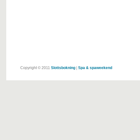
Copyright © 2011
Slottsbokning
|
Spa & spaweekend