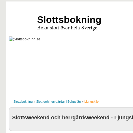
Slottsbokning
Boka slott över hela Sverige
Slottsbokning
»
Slott och herrgårdar i Bohuslän
»
Ljungskile
Slottsweekend och herrgårdsweekend - Ljungsk